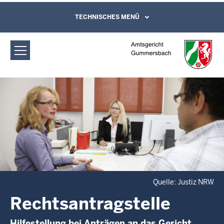
Direkt zum Inhalt
Amtsgericht Gummersbach:
TECHNISCHES MENÜ
Leichte Sprache, Gebärdensprachenvideo
und Kontaktformular
Rechtsantragstelle
Quelle: Justiz NRW
Rechtsantragstelle
Hilfestellung bei Anträgen an das Gericht