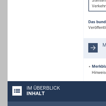
Stenten
Verkehr
Das bund
Veröffent
M
Merkbla
Hinweis
IM ÜBERBLICK
Justiz-Portal im Überblick:
INHALT