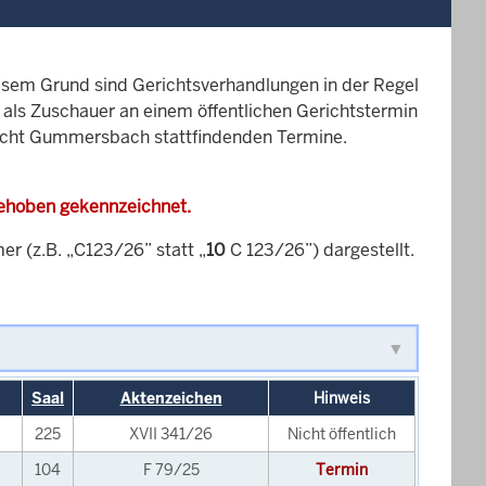
esem Grund sind Gerichtsverhandlungen in der Regel
it als Zuschauer an einem öffentlichen Gerichtstermin
ericht Gummersbach stattfindenden Termine.
gehoben gekennzeichnet.
 (z.B. „C123/26” statt „
10
C 123/26”) dargestellt.
Saal
Aktenzeichen
Hinweis
225
XVII 341/26
Nicht öffentlich
104
F 79/25
Termin