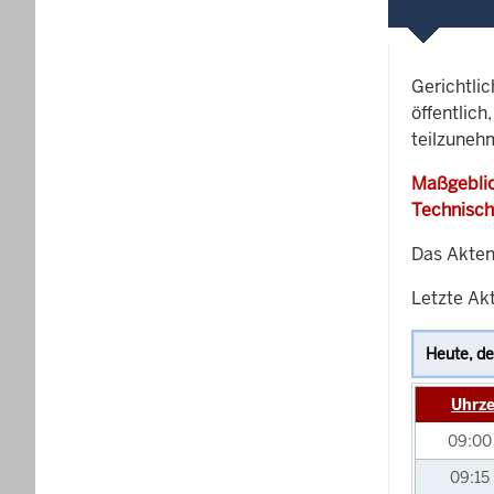
Gerichtli
öffentlich
teilzuneh
Maßgeblic
Technisch
Das Akten
Letzte Akt
Uhrze
09:0
09:15