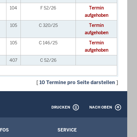
104
F 52/26
Termin
aufgehoben
105
C 320/25
Termin
aufgehoben
105
C 146/25
Termin
aufgehoben
407
C 52/26
[
10 Termine pro Seite darstellen
]
DRUCKEN
NACH OBEN
NFOS
SERVICE