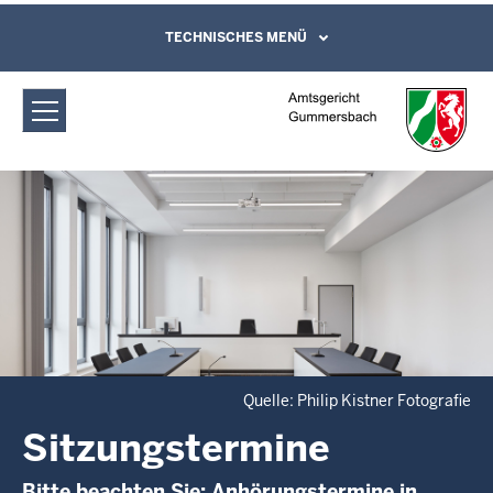
Direkt zum Inhalt
Amtsgericht Gummersbach:
TECHNISCHES MENÜ
Leichte Sprache, Gebärdensprachenvideo
und Kontaktformular
Sitzungstermine
Quelle: Philip Kistner Fotografie
Sitzungstermine
Bitte beachten Sie: Anhörungstermine in