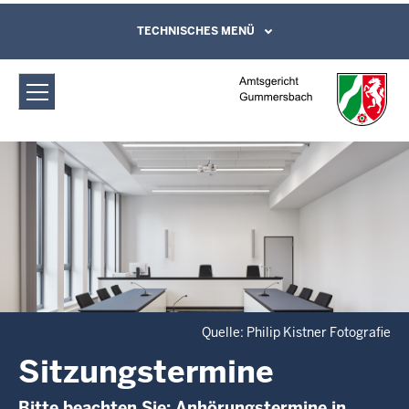
Direkt zum Inhalt
Amtsgericht Gummersbach:
TECHNISCHES MENÜ
Leichte Sprache, Gebärdensprachenvideo
und Kontaktformular
Sitzungstermine
Quelle: Philip Kistner Fotografie
Sitzungstermine
Bitte beachten Sie: Anhörungstermine in