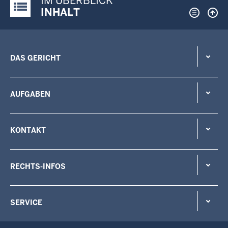
IM ÜBERBLICK
Justiz-Portal im Überblick:
INHALT
DAS GERICHT
AUFGABEN
KONTAKT
RECHTS-INFOS
SERVICE